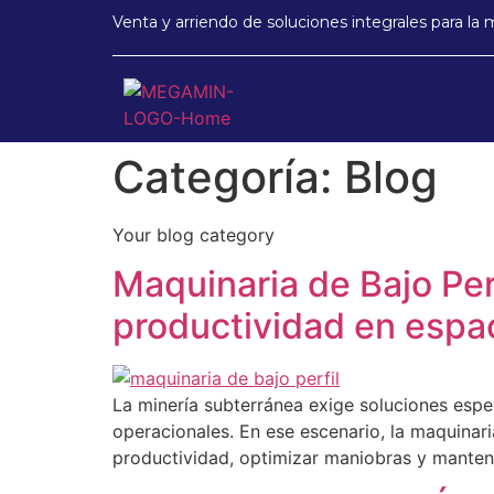
Venta y arriendo de soluciones integrales para la 
Categoría:
Blog
Your blog category
Maquinaria de Bajo Per
productividad en espa
La minería subterránea exige soluciones espe
operacionales. En ese escenario, la maquinari
productividad, optimizar maniobras y mantene