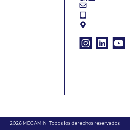
Correo electrón
Teléfono: +56 2
OTROS
Dirección: Av. Ed
DUCTOS
CIAS
ACTO
2026 MEGAMIN. Todos los derechos reservados.