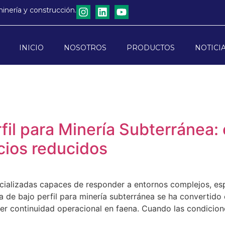
minería y construcción.
INICIO
NOSOTROS
PRODUCTOS
NOTICI
fil para Minería Subterránea: 
cios reducidos
cializadas capaces de responder a entornos complejos, esp
a de bajo perfil para minería subterránea se ha convertido
r continuidad operacional en faena. Cuando las condiciones