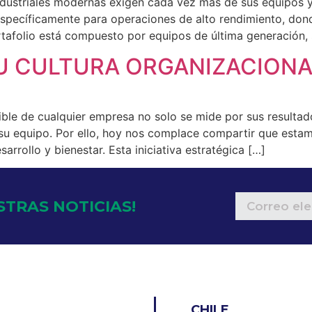
ustriales modernas exigen cada vez más de sus equipos y
pecíficamente para operaciones de alto rendimiento, donde l
rtafolio está compuesto por equipos de última generación
U CULTURA ORGANIZACIONA
le de cualquier empresa no solo se mide por sus resultado
u equipo. Por ello, hoy nos complace compartir que estam
rrollo y bienestar. Esta iniciativa estratégica […]
STRAS NOTICIAS!
CHILE
O